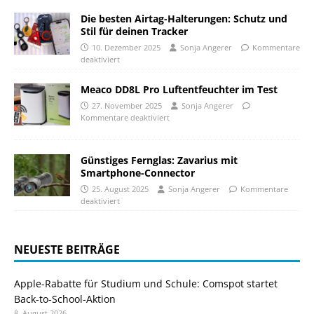
Die besten Airtag-Halterungen: Schutz und
Stil für deinen Tracker
10. Dezember 2025
Sonja Angerer
Kommentare
deaktiviert
Meaco DD8L Pro Luftentfeuchter im Test
27. November 2025
Sonja Angerer
Kommentare deaktiviert
Günstiges Fernglas: Zavarius mit
Smartphone-Connector
25. August 2025
Sonja Angerer
Kommentare
deaktiviert
NEUESTE BEITRÄGE
Apple-Rabatte für Studium und Schule: Comspot startet
Back-to-School-Aktion
8. August 2026