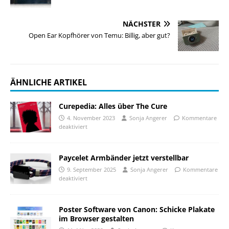
NÄCHSTER
Open Ear Kopfhörer von Temu: Billig, aber gut?
ÄHNLICHE ARTIKEL
Curepedia: Alles über The Cure
4. November 2023
Sonja Angerer
Kommentare
deaktiviert
Paycelet Armbänder jetzt verstellbar
9. September 2025
Sonja Angerer
Kommentare
deaktiviert
Poster Software von Canon: Schicke Plakate
im Browser gestalten