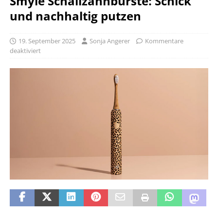
Smyle Schallzahnbürste: Schick
und nachhaltig putzen
19. September 2025
Sonja Angerer
Kommentare
deaktiviert