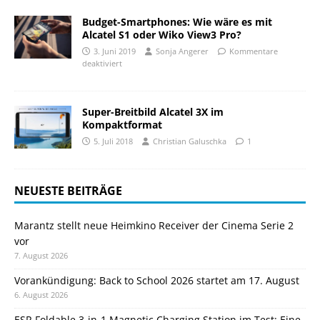
Budget-Smartphones: Wie wäre es mit
Alcatel S1 oder Wiko View3 Pro?
3. Juni 2019
Sonja Angerer
Kommentare
deaktiviert
Super-Breitbild Alcatel 3X im
Kompaktformat
5. Juli 2018
Christian Galuschka
1
NEUESTE BEITRÄGE
Marantz stellt neue Heimkino Receiver der Cinema Serie 2
vor
7. August 2026
Vorankündigung: Back to School 2026 startet am 17. August
6. August 2026
ESR Foldable 3-in-1 Magnetic Charging Station im Test: Eine