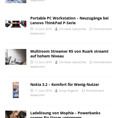
deaktiviert
Portable PC Workstation – Neuzugänge bei
Lenovo ThinkPad P-Serie
13. Juni 2019
Christian Galuschka
Kommentare
deaktiviert
Multiroom Streamer R5 von Ruark streamt
auf hohem Niveau
12. Juni 2019
Christian Galuschka
Kommentare
deaktiviert
Nokia 3.2 – Komfort für Wenig-Nutzer
11. Juni 2019
Sonja Angerer
Kommentare
deaktiviert
Ladelösung von Mophie – Powerbanks
sorgen für Strom unterwegs