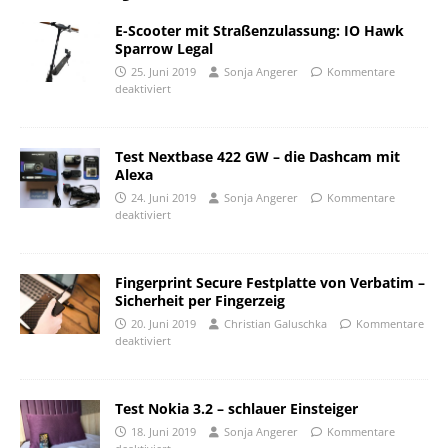
E-Scooter mit Straßenzulassung: IO Hawk
Sparrow Legal
25. Juni 2019
Sonja Angerer
Kommentare
deaktiviert
Test Nextbase 422 GW – die Dashcam mit
Alexa
24. Juni 2019
Sonja Angerer
Kommentare
deaktiviert
Fingerprint Secure Festplatte von Verbatim –
Sicherheit per Fingerzeig
20. Juni 2019
Christian Galuschka
Kommentare
deaktiviert
Test Nokia 3.2 – schlauer Einsteiger
18. Juni 2019
Sonja Angerer
Kommentare