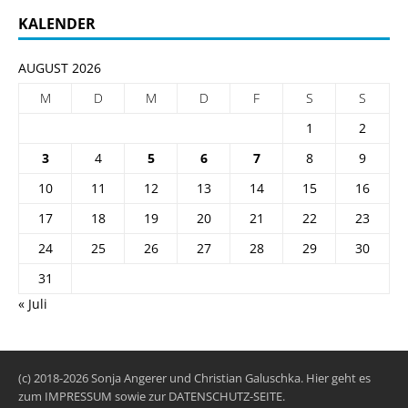
KALENDER
AUGUST 2026
M
D
M
D
F
S
S
1
2
3
4
5
6
7
8
9
10
11
12
13
14
15
16
17
18
19
20
21
22
23
24
25
26
27
28
29
30
31
« Juli
(c) 2018-2026 Sonja Angerer und Christian Galuschka. Hier geht es
zum
IMPRESSUM
sowie zur
DATENSCHUTZ-SEITE
.