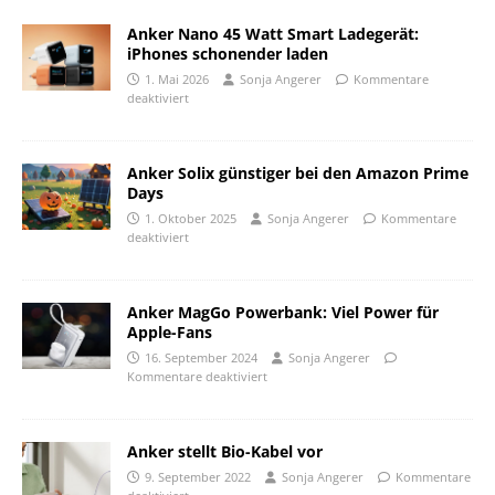
Anker Nano 45 Watt Smart Ladegerät:
iPhones schonender laden
1. Mai 2026
Sonja Angerer
Kommentare
deaktiviert
Anker Solix günstiger bei den Amazon Prime
Days
1. Oktober 2025
Sonja Angerer
Kommentare
deaktiviert
Anker MagGo Powerbank: Viel Power für
Apple-Fans
16. September 2024
Sonja Angerer
Kommentare deaktiviert
Anker stellt Bio-Kabel vor
9. September 2022
Sonja Angerer
Kommentare