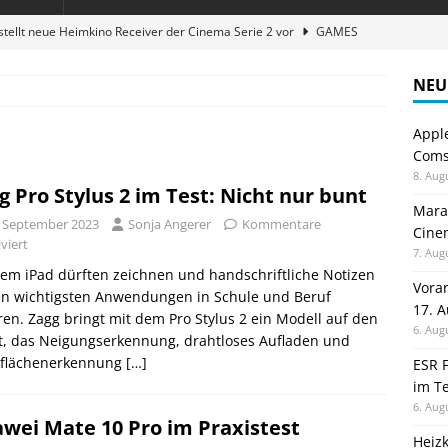
stellt neue Heimkino Receiver der Cinema Serie 2 vor
GAMES
digung: Back to School 2026 startet am 17. August
ALLGEMEIN
NEU
ble 3-in-1 Magnetic Charging Station im Test: Eine Ladestation für
Appl
Comsp
en sparen: Eve Thermostat macht die Fußbodenheizung smart
8. Aug
g Pro Stylus 2 im Test: Nicht nur bunt
Maran
. September 2023
Sonja Angerer
Kommentare
Cinem
atte für Studium und Schule: Comspot startet Back-to-School-
viert
7. Aug
em iPad dürften zeichnen und handschriftliche Notizen
Vora
en wichtigsten Anwendungen in Schule und Beruf
17. 
en. Zagg bringt mit dem Pro Stylus 2 ein Modell auf den
6. Aug
t, das Neigungserkennung, drahtloses Aufladen und
flächenerkennung
[…]
ESR F
im Te
6. Aug
wei Mate 10 Pro im Praxistest
Heiz