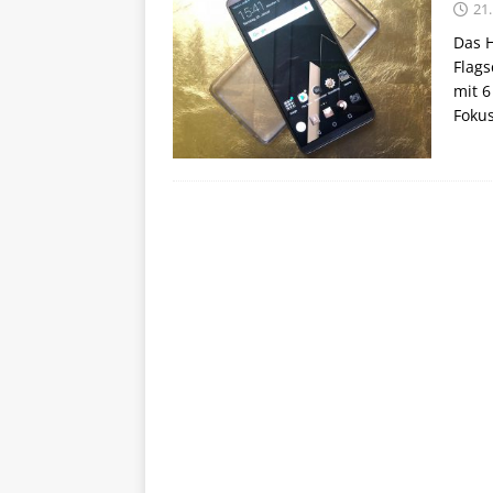
21.
Das H
Flags
mit 6
Fokus