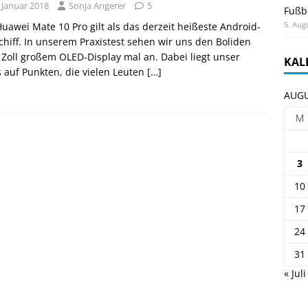
 Januar 2018
Sonja Angerer
5
Fußb
5. Aug
uawei Mate 10 Pro gilt als das derzeit heißeste Android-
chiff. In unserem Praxistest sehen wir uns den Boliden
 Zoll großem OLED-Display mal an. Dabei liegt unser
KAL
 auf Punkten, die vielen Leuten
[…]
AUGU
M
3
10
17
24
31
« Juli