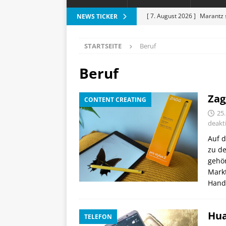
[ 7. August 2026 ]
Marantz 
NEWS TICKER
[ 6. August 2026 ]
Vorankün
STARTSEITE
Beruf
[ 6. August 2026 ]
ESR Folda
alles?
APPLE
Beruf
[ 5. August 2026 ]
Heizkost
Zag
CONTENT CREATING
SMART HOME
25
[ 8. August 2026 ]
Apple-Rab
deakti
Aktion
SPARTIPPS
Auf d
zu d
gehör
Mark
Hand
Hua
TELEFON