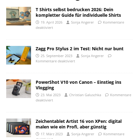
T Shirts selbst bedrucken 2026: Dein
kompletter Guide für individuelle Shirts
19. April 2026
Sonja Angerer
Kommentare
deaktiviert
Zagg Pro Stylus 2 im Test: Nicht nur bunt
25. September 2023
Sonja Angerer
Kommentare deaktiviert
PowerShot V10 von Canon – Einstieg ins
Vlogging
23. Mai 2023
Christian Galuschka
Kommentare
deaktiviert
Zeichentablet Artist 16 von XPen: digital
malen wie ein Profi, aber günstig
17. März 2023
Sonja Angerer
Kommentare