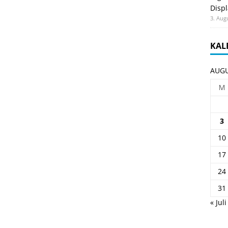
Displ
3. Aug
KAL
AUGU
M
3
10
17
24
31
« Juli