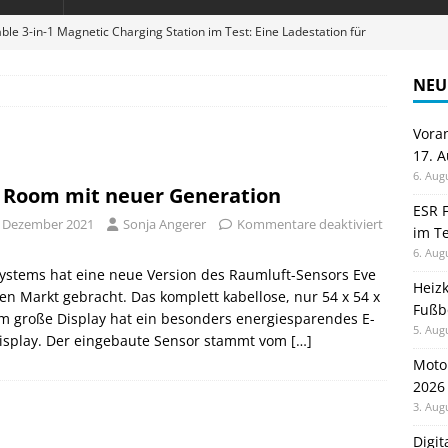
ble 3-in-1 Magnetic Charging Station im Test: Eine Ladestation für
NEU
en sparen: Eve Thermostat macht die Fußbodenheizung smart
Vora
17. 
 im Test: Mein Begleiter für Wacken 2026
TELEFON
6. Aug
 Room mit neuer Generation
Wanduhr von Lunartec: Großes LED-Display trifft auf bunte
ESR F
. Dezember 2021
Sonja Angerer
Kommentare deaktiviert
im Te
 HERD
6. Aug
digung: Back to School 2026 startet am 17. August
ALLGEMEIN
ystems hat eine neue Version des Raumluft-Sensors Eve
Heiz
en Markt gebracht. Das komplett kabellose, nur 54 x 54 x
Fußb
m große Display hat ein besonders energiesparendes E-
5. Aug
Display. Der eingebaute Sensor stammt vom
[…]
Moto
2026
3. Aug
Digi