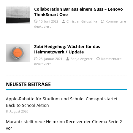
Collaboration Bar aus einem Guss – Lenovo
ThinkSmart One
10. Juni 2022
Christian Galuschka
Kommentare
deaktiviert
Zobi Hedgehog: Wächter für das
Heimnetzwerk / Update
25. Januar 2021
Sonja Angerer
Kommentare
deaktiviert
NEUESTE BEITRÄGE
Apple-Rabatte für Studium und Schule: Comspot startet
Back-to-School-Aktion
8. August 2026
Marantz stellt neue Heimkino Receiver der Cinema Serie 2
vor