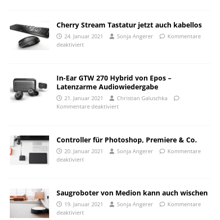
Cherry Stream Tastatur jetzt auch kabellos
24. Januar 2021
Sonja Angerer
Kommentare
deaktiviert
In-Ear GTW 270 Hybrid von Epos –
Latenzarme Audiowiedergabe
21. Januar 2021
Christian Galuschka
Kommentare deaktiviert
Controller für Photoshop, Premiere & Co.
20. Januar 2021
Sonja Angerer
Kommentare
deaktiviert
Saugroboter von Medion kann auch wischen
19. Januar 2021
Sonja Angerer
Kommentare
deaktiviert