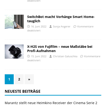
deaktiviert
SwitchBot macht Vorhänge Smart Home-
tauglich
16. Juni 2022
Sonja Angerer
Kommentare
deaktiviert
X-H2S von Fujifilm – neue Maßstäbe bei
Profi-Aufnahmen
15. Juni 2022
Christian Galuschka
Kommentare
deaktiviert
1
2
»
NEUESTE BEITRÄGE
Marantz stellt neue Heimkino Receiver der Cinema Serie 2