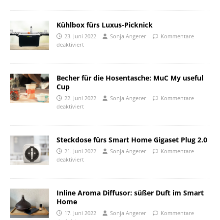
Kühlbox fürs Luxus-Picknick
23. Juni 2022
Sonja Angerer
Kommentare
deaktiviert
Becher für die Hosentasche: MuC My useful
Cup
22. Juni 2022
Sonja Angerer
Kommentare
deaktiviert
Steckdose fürs Smart Home Gigaset Plug 2.0
21. Juni 2022
Sonja Angerer
Kommentare
deaktiviert
Inline Aroma Diffusor: süßer Duft im Smart
Home
17. Juni 2022
Sonja Angerer
Kommentare