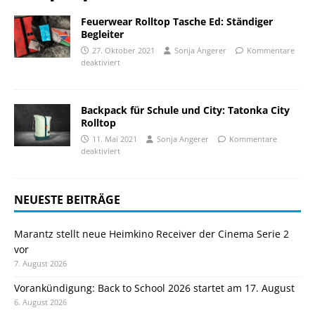
Feuerwear Rolltop Tasche Ed: Ständiger
Begleiter
27. Oktober 2021
Sonja Angerer
Kommentare
deaktiviert
Backpack für Schule und City: Tatonka City
Rolltop
11. Mai 2021
Sonja Angerer
Kommentare
deaktiviert
NEUESTE BEITRÄGE
Marantz stellt neue Heimkino Receiver der Cinema Serie 2
vor
7. August 2026
Vorankündigung: Back to School 2026 startet am 17. August
6. August 2026