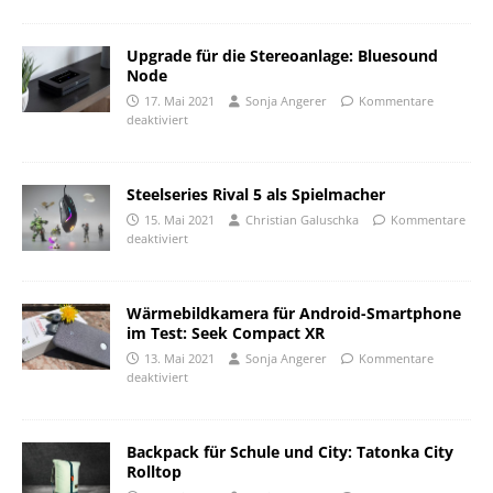
Upgrade für die Stereoanlage: Bluesound
Node
17. Mai 2021
Sonja Angerer
Kommentare
deaktiviert
Steelseries Rival 5 als Spielmacher
15. Mai 2021
Christian Galuschka
Kommentare
deaktiviert
Wärmebildkamera für Android-Smartphone
im Test: Seek Compact XR
13. Mai 2021
Sonja Angerer
Kommentare
deaktiviert
Backpack für Schule und City: Tatonka City
Rolltop