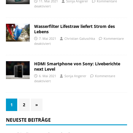
11. Mai 2021
Sonja Angerer
Kommentare
deaktiviert
Wasserfilter Lifestraw liefert Strom des
Lebens
7. Mai 2021
Christian Galuschka
Kommentare
deaktiviert
HDMI Smartphone von Sony: Liveberichte
next Level
6. Mai 2021
Sonja Angerer
Kommentare
deaktiviert
1
2
»
NEUESTE BEITRÄGE