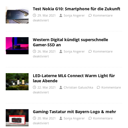
Test Nokia G10: Smartphone für die Zukunft
29. Mai 2021
Sonja Angerer
Kommentare
deaktiviert
Western Digital kündigt superschnelle
Gamer-SSD an
26. Mai 2021
Sonja Angerer
Kommentare
deaktiviert
LED-Laterne ML6 Connect Warm Light für
laue Abende
22. Mai 2021
Christian Galuschka
Kommentare
deaktiviert
Gaming-Tastatur mit Bayern-Logo & mehr
20. Mai 2021
Sonja Angerer
Kommentare
deaktiviert