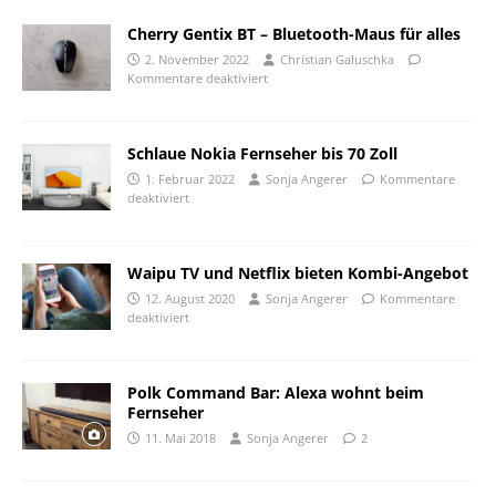
Cherry Gentix BT – Bluetooth-Maus für alles
2. November 2022
Christian Galuschka
Kommentare deaktiviert
Schlaue Nokia Fernseher bis 70 Zoll
1. Februar 2022
Sonja Angerer
Kommentare
deaktiviert
Waipu TV und Netflix bieten Kombi-Angebot
12. August 2020
Sonja Angerer
Kommentare
deaktiviert
Polk Command Bar: Alexa wohnt beim
Fernseher
11. Mai 2018
Sonja Angerer
2