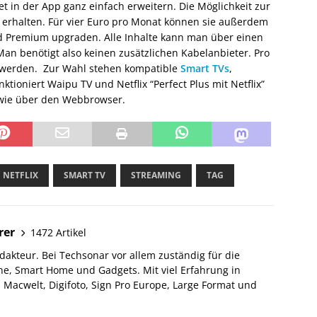
in der App ganz einfach erweitern. Die Möglichkeit zur
 erhalten. Für vier Euro pro Monat können sie außerdem
nd Premium upgraden. Alle Inhalte kann man über einen
an benötigt also keinen zusätzlichen Kabelanbieter. Pro
t werden. Zur Wahl stehen kompatible
Smart TVs
,
ioniert Waipu TV und Netflix “Perfect Plus mit Netflix”
owie über den Webbrowser.
NETFLIX
SMART TV
STREAMING
TAG
rer
1472 Artikel
akteur. Bei Techsonar vor allem zuständig für die
e, Smart Home und Gadgets. Mit viel Erfahrung in
Macwelt, Digifoto, Sign Pro Europe, Large Format und