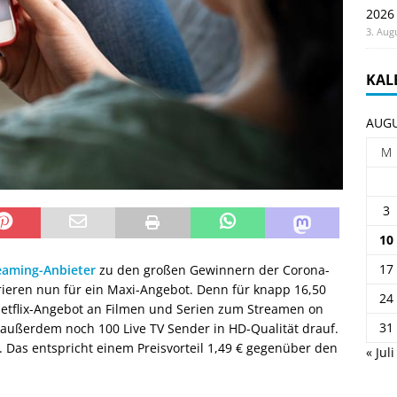
2026
3. Aug
KAL
AUGU
M
3
10
17
eaming-Anbieter
zu den großen Gewinnern der Corona-
rieren nun für ein Maxi-Angebot. Denn für knapp 16,50
24
Netflix-Angebot an Filmen und Serien zum Streamen on
31
 außerdem noch 100 Live TV Sender in HD-Qualität drauf.
”. Das entspricht einem Preisvorteil 1,49 € gegenüber den
« Juli