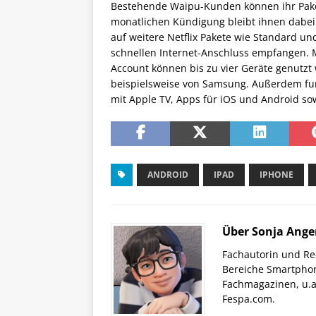
Bestehende Waipu-Kunden können ihr Paket 
monatlichen Kündigung bleibt ihnen dabei
auf weitere Netflix Pakete wie Standard u
schnellen Internet-Anschluss empfangen. M
Account können bis zu vier Geräte genutz
beispielsweise von Samsung. Außerdem funkt
mit Apple TV, Apps für iOS und Android s
ANDROID
IPAD
IPHONE
Über Sonja Ange
Fachautorin und Red
Bereiche Smartphon
Fachmagazinen, u.a 
Fespa.com.