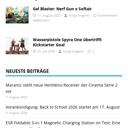
Gel Blaster: Nerf Gun x Softair
11. August 2023
Sonja Angerer
Kommentare
deaktiviert
Wasserpistole Spyra One übertrifft
Kickstarter Goal
31. Juli 2018
Sonja Angerer
2
NEUESTE BEITRÄGE
Marantz stellt neue Heimkino Receiver der Cinema Serie 2
vor
7. August 2026
Vorankündigung: Back to School 2026 startet am 17. August
6. August 2026
ESR Foldable 3-in-1 Magnetic Charging Station im Test: Eine