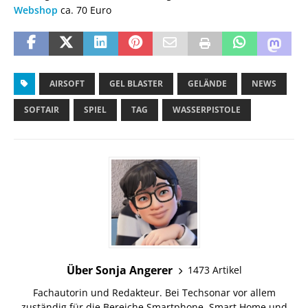
Webshop
ca. 70 Euro
AIRSOFT
GEL BLASTER
GELÄNDE
NEWS
SOFTAIR
SPIEL
TAG
WASSERPISTOLE
Über Sonja Angerer
1473 Artikel
Fachautorin und Redakteur. Bei Techsonar vor allem
zuständig für die Bereiche Smartphone, Smart Home und