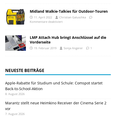
Midland Walkie-Talkies für Outdoor-Touren
11. April 2022
Christian Galuschka
Kommentare deaktiviert
LMP Attach Hub bringt Anschlüssel auf die
Vorderseite
19. Februar 2019
Sonja Angerer
1
NEUESTE BEITRÄGE
Apple-Rabatte für Studium und Schule: Comspot startet
Back-to-School-Aktion
8. August 2026
Marantz stellt neue Heimkino Receiver der Cinema Serie 2
vor
7. August 2026