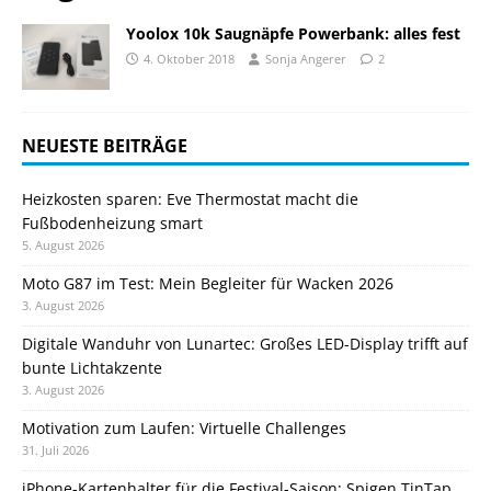
Yoolox 10k Saugnäpfe Powerbank: alles fest
4. Oktober 2018
Sonja Angerer
2
NEUESTE BEITRÄGE
Heizkosten sparen: Eve Thermostat macht die
Fußbodenheizung smart
5. August 2026
Moto G87 im Test: Mein Begleiter für Wacken 2026
3. August 2026
Digitale Wanduhr von Lunartec: Großes LED-Display trifft auf
bunte Lichtakzente
3. August 2026
Motivation zum Laufen: Virtuelle Challenges
31. Juli 2026
iPhone-Kartenhalter für die Festival-Saison: Spigen TinTap