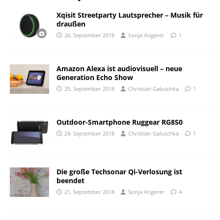
Xqisit Streetparty Lautsprecher – Musik für
draußen
26. September 2018
Sonja Angerer
1
Amazon Alexa ist audiovisuell – neue
Generation Echo Show
25. September 2018
Christian Galuschka
1
Outdoor-Smartphone Ruggear RG850
24. September 2018
Christian Galuschka
1
Die große Techsonar Qi-Verlosung ist
beendet
21. September 2018
Sonja Angerer
4