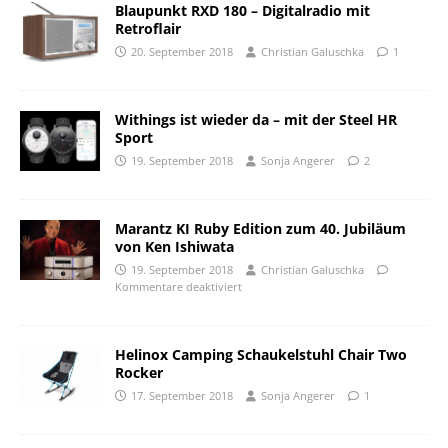
Blaupunkt RXD 180 – Digitalradio mit
Retroflair
20. September 2018
Christian Galuschka
1
Withings ist wieder da – mit der Steel HR
Sport
19. September 2018
Sonja Angerer
2
Marantz KI Ruby Edition zum 40. Jubiläum
von Ken Ishiwata
19. September 2018
Christian Galuschka
Kommentare deaktiviert
Helinox Camping Schaukelstuhl Chair Two
Rocker
17. September 2018
Sonja Angerer
1