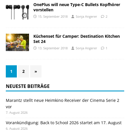
OnePlus will neue Type-C Bullets Kopfhörer
vorstellen
15. September 2018
Sonja Angerer
2
Küchenset für Camper: Destination Kitchen
Set 24
13. September 2018
Sonja Angerer
1
1
2
»
NEUESTE BEITRÄGE
Marantz stellt neue Heimkino Receiver der Cinema Serie 2
vor
7. August 2026
Vorankündigung: Back to School 2026 startet am 17. August
6. August 2026