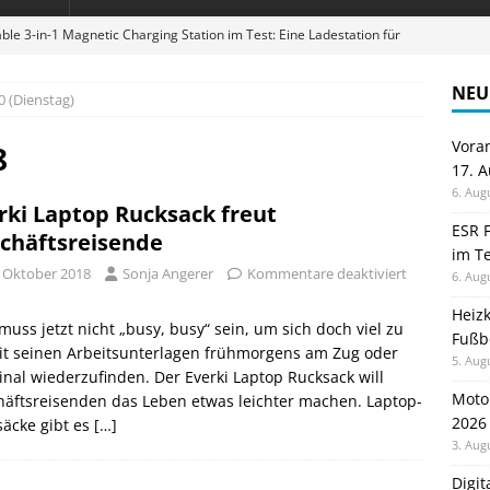
ble 3-in-1 Magnetic Charging Station im Test: Eine Ladestation für
NEU
0 (Dienstag)
en sparen: Eve Thermostat macht die Fußbodenheizung smart
Vora
8
17. 
 im Test: Mein Begleiter für Wacken 2026
TELEFON
6. Aug
rki Laptop Rucksack freut
Wanduhr von Lunartec: Großes LED-Display trifft auf bunte
ESR F
chäftsreisende
im Te
 HERD
. Oktober 2018
Sonja Angerer
Kommentare deaktiviert
6. Aug
digung: Back to School 2026 startet am 17. August
ALLGEMEIN
Heiz
uss jetzt nicht „busy, busy“ sein, um sich doch viel zu
Fußb
it seinen Arbeitsunterlagen frühmorgens am Zug oder
5. Aug
nal wiederzufinden. Der Everki Laptop Rucksack will
Moto
äftsreisenden das Leben etwas leichter machen. Laptop-
2026
äcke gibt es
[…]
3. Aug
Digi