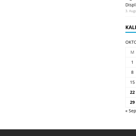
Displ
3. Aug
KAL
OKTO
M
1
8
15
22
29
« Sep