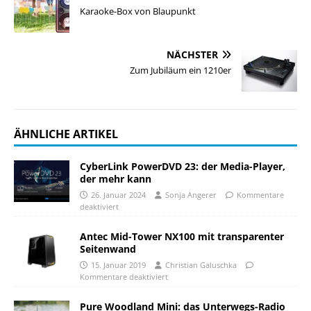
Karaoke-Box von Blaupunkt
NÄCHSTER
Zum Jubiläum ein 1210er
ÄHNLICHE ARTIKEL
CyberLink PowerDVD 23: der Media-Player,
der mehr kann
26. Januar 2024
Sonja Angerer
Kommentare
deaktiviert
Antec Mid-Tower NX100 mit transparenter
Seitenwand
15. Januar 2019
Christian Galuschka
Kommentare deaktiviert
Pure Woodland Mini: das Unterwegs-Radio