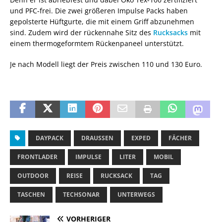
und PFC-frei. Die zwei größeren Impulse Packs haben
gepolsterte Hüftgurte, die mit einem Griff abzunehmen
sind. Zudem wird der rückennahe Sitz des
Rucksacks
mit
einem thermogeformtem Rückenpaneel unterstützt.
Je nach Modell liegt der Preis zwischen 110 und 130 Euro.
DAYPACK
DRAUSSEN
EXPED
FÄCHER
FRONTLADER
IMPULSE
LITER
MOBIL
OUTDOOR
REISE
RUCKSACK
TAG
TASCHEN
TECHSONAR
UNTERWEGS
VORHERIGER