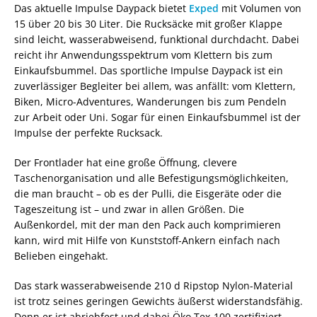
Das aktuelle Impulse Daypack bietet
Exped
mit Volumen von
15 über 20 bis 30 Liter. Die Rucksäcke mit großer Klappe
sind leicht, wasserabweisend, funktional durchdacht. Dabei
reicht ihr Anwendungsspektrum vom Klettern bis zum
Einkaufsbummel. Das sportliche Impulse Daypack ist ein
zuverlässiger Begleiter bei allem, was anfällt: vom Klettern,
Biken, Micro-Adventures, Wanderungen bis zum Pendeln
zur Arbeit oder Uni. Sogar für einen Einkaufsbummel ist der
Impulse der perfekte Rucksack.
Der Frontlader hat eine große Öffnung, clevere
Taschenorganisation und alle Befestigungsmöglichkeiten,
die man braucht – ob es der Pulli, die Eisgeräte oder die
Tageszeitung ist – und zwar in allen Größen. Die
Außenkordel, mit der man den Pack auch komprimieren
kann, wird mit Hilfe von Kunststoff-Ankern einfach nach
Belieben eingehakt.
Das stark wasserabweisende 210 d Ripstop Nylon-Material
ist trotz seines geringen Gewichts äußerst widerstandsfähig.
Denn er ist abriebfest und dabei Öko Tex-100 zertifiziert