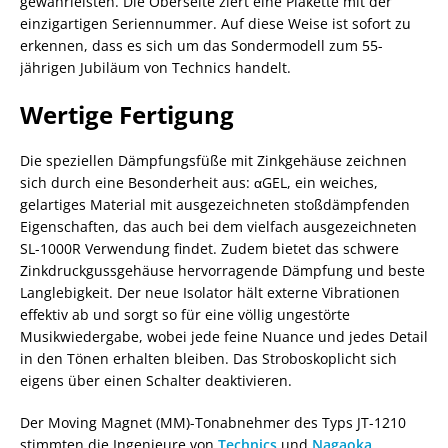
gewährleisten. Die Oberseite ziert eine Plakette mit der
einzigartigen Seriennummer. Auf diese Weise ist sofort zu
erkennen, dass es sich um das Sondermodell zum 55-
jährigen Jubiläum von Technics handelt.
Wertige Fertigung
Die speziellen Dämpfungsfüße mit Zinkgehäuse zeichnen
sich durch eine Besonderheit aus: αGEL, ein weiches,
gelartiges Material mit ausgezeichneten stoßdämpfenden
Eigenschaften, das auch bei dem vielfach ausgezeichneten
SL-1000R Verwendung findet. Zudem bietet das schwere
Zinkdruckgussgehäuse hervorragende Dämpfung und beste
Langlebigkeit. Der neue Isolator hält externe Vibrationen
effektiv ab und sorgt so für eine völlig ungestörte
Musikwiedergabe, wobei jede feine Nuance und jedes Detail
in den Tönen erhalten bleiben. Das Stroboskoplicht sich
eigens über einen Schalter deaktivieren.
Der Moving Magnet (MM)-Tonabnehmer des Typs JT-1210
stimmten die Ingenieure von
Technics
und
Nagaoka