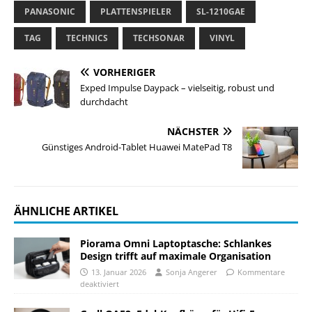
PANASONIC
PLATTENSPIELER
SL-1210GAE
TAG
TECHNICS
TECHSONAR
VINYL
VORHERIGER
Exped Impulse Daypack – vielseitig, robust und
durchdacht
NÄCHSTER
Günstiges Android-Tablet Huawei MatePad T8
ÄHNLICHE ARTIKEL
Piorama Omni Laptoptasche: Schlankes
Design trifft auf maximale Organisation
13. Januar 2026
Sonja Angerer
Kommentare
deaktiviert