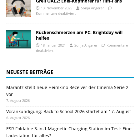
Grell OAE2: Edel-Kopfhörer für Hifi-Fans
13. November 2025
Sonja Angerer
Kommentare deaktiviert
Rückenschmerzen am PC: Brightday will
helfen
18. Januar 2021
Sonja Angerer
Kommentare
deaktiviert
NEUESTE BEITRÄGE
Marantz stellt neue Heimkino Receiver der Cinema Serie 2
vor
7. August 2026
Vorankündigung: Back to School 2026 startet am 17. August
6. August 2026
ESR Foldable 3-in-1 Magnetic Charging Station im Test: Eine
Ladestation für alles?