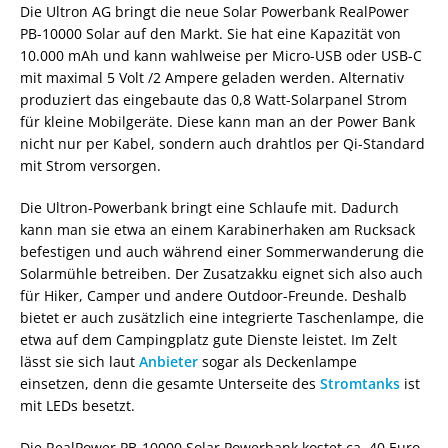
Die Ultron AG bringt die neue Solar Powerbank RealPower
PB-10000 Solar auf den Markt. Sie hat eine Kapazität von
10.000 mAh und kann wahlweise per Micro-USB oder USB-C
mit maximal 5 Volt /2 Ampere geladen werden. Alternativ
produziert das eingebaute das 0,8 Watt-Solarpanel Strom
für kleine Mobilgeräte. Diese kann man an der Power Bank
nicht nur per Kabel, sondern auch drahtlos per Qi-Standard
mit Strom versorgen.
Die Ultron-Powerbank bringt eine Schlaufe mit. Dadurch
kann man sie etwa an einem Karabinerhaken am Rucksack
befestigen und auch während einer Sommerwanderung die
Solarmühle betreiben. Der Zusatzakku eignet sich also auch
für Hiker, Camper und andere Outdoor-Freunde. Deshalb
bietet er auch zusätzlich eine integrierte Taschenlampe, die
etwa auf dem Campingplatz gute Dienste leistet. Im Zelt
lässt sie sich laut
Anbieter
sogar als Deckenlampe
einsetzen, denn die gesamte Unterseite des
Stromtanks
ist
mit LEDs besetzt.
Die RealPower PB-10000 Solar Powerbank kostet ca. 40 Euro.