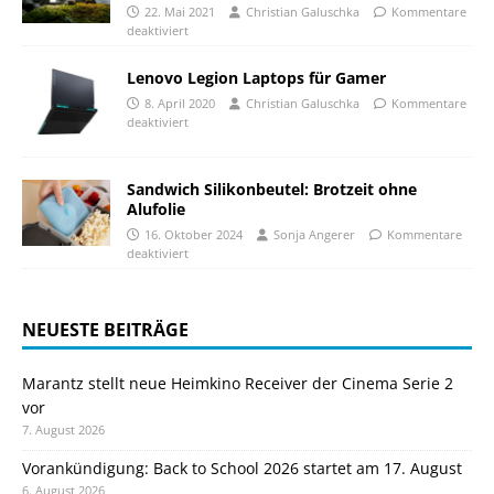
22. Mai 2021
Christian Galuschka
Kommentare
deaktiviert
Lenovo Legion Laptops für Gamer
8. April 2020
Christian Galuschka
Kommentare
deaktiviert
Sandwich Silikonbeutel: Brotzeit ohne
Alufolie
16. Oktober 2024
Sonja Angerer
Kommentare
deaktiviert
NEUESTE BEITRÄGE
Marantz stellt neue Heimkino Receiver der Cinema Serie 2
vor
7. August 2026
Vorankündigung: Back to School 2026 startet am 17. August
6. August 2026