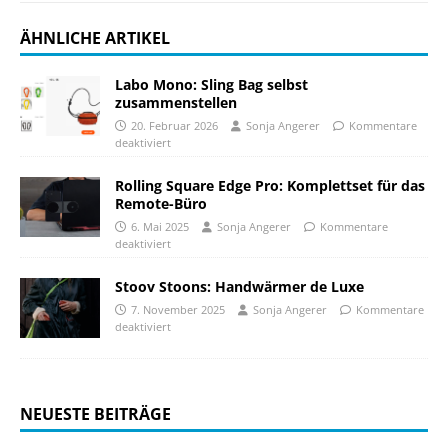
ÄHNLICHE ARTIKEL
Labo Mono: Sling Bag selbst
zusammenstellen
20. Februar 2026
Sonja Angerer
Kommentare
deaktiviert
Rolling Square Edge Pro: Komplettset für das
Remote-Büro
6. Mai 2025
Sonja Angerer
Kommentare
deaktiviert
Stoov Stoons: Handwärmer de Luxe
7. November 2025
Sonja Angerer
Kommentare
deaktiviert
NEUESTE BEITRÄGE