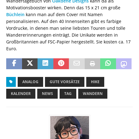
Wandertagebuch von
Oakdene Designs
kann da als
Motivationsbooster wirken. Denn das 15 x 21 cm große
Büchlein
kann man auf dem Cover mit Namen
personalisieren. Auf den 40 Innenseiten gibt es farbige
Vordrucke, in denen man seine liebsten Touren und tolle
Wandererinnerungen einträgt. Die Unikate werden in
Großbritannien auf FSC-Papier hergestellt. Sie kosten ca. 17
Euro.
ANALOG
GUTE VORSÄTZE
HIKE
KALENDER
NEWS
TAG
WANDERN