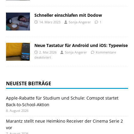
Schneller einschlafen mit Dodow
14. März 2023
Sonja Angerer
1
Neue Tastatur für Android und iOS: Typewise
2. Mai 2026
Sonja Angerer
Kommentare
deaktiviert
NEUESTE BEITRÄGE
Apple-Rabatte für Studium und Schule: Comspot startet
Back-to-School-Aktion
8. August 2026
Marantz stellt neue Heimkino Receiver der Cinema Serie 2
vor
7. August 2026