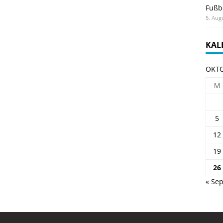
Fußb
5. Aug
KAL
OKTO
M
5
12
19
26
« Sep