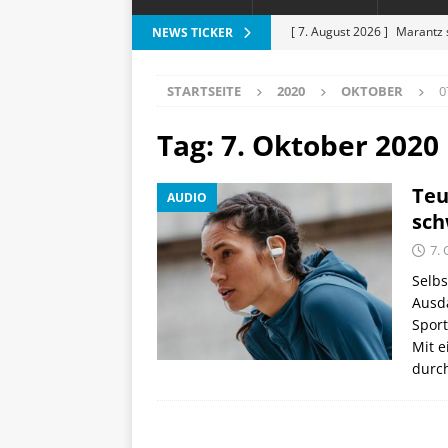
[ 7. August 2026 ]
Marantz 
NEWS TICKER
[ 6. August 2026 ]
Vorankün
STARTSEITE
2020
OKTOBER
0
[ 6. August 2026 ]
ESR Folda
alles?
APPLE
Tag:
7. Oktober 2020
[ 5. August 2026 ]
Heizkost
Teu
AUDIO
SMART HOME
sch
[ 8. August 2026 ]
Apple-Rab
7.
Aktion
SPARTIPPS
Selbs
Ausda
Spor
Mit e
durch