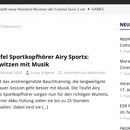
stellt neue Heimkino Receiver der Cinema Serie 2 vor
GAMES
digung: Back to School 2026 startet am 17. August
ALLGEMEIN
NEU
7 (Mittwoch)
ble 3-in-1 Magnetic Charging Station im Test: Eine Ladestation für
Appl
Comsp
en sparen: Eve Thermostat macht die Fußbodenheizung smart
8. Aug
fel Sportkopfhörer Airy Sports:
Maran
witzen mit Musik
Cinem
atte für Studium und Schule: Comspot startet Back-to-School-
 Oktober 2020
Sonja Angerer
Kommentare deaktiviert
7. Aug
t das anstrengendste Bauchtraining, die langweiligste
Vora
uer-Session geht besser mit Musik. Die Teufel Airy
17. 
ts Sportkopfhörer sorgen nun für den richtigen Wumms.
6. Aug
iner Akku-Füllung sollen sie bis zu 25 Stunden
ESR F
alten. Dabei sind sie
[…]
im Te
6. Aug
Heiz