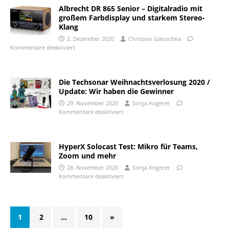
Albrecht DR 865 Senior – Digitalradio mit
großem Farbdisplay und starkem Stereo-
Klang
2. Dezember 2020
Christian Galuschka
Kommentare deaktiviert
Die Techsonar Weihnachtsverlosung 2020 /
Update: Wir haben die Gewinner
29. November 2020
Sonja Angerer
Kommentare deaktiviert
HyperX Solocast Test: Mikro für Teams,
Zoom und mehr
28. November 2020
Sonja Angerer
Kommentare deaktiviert
1
2
…
10
»