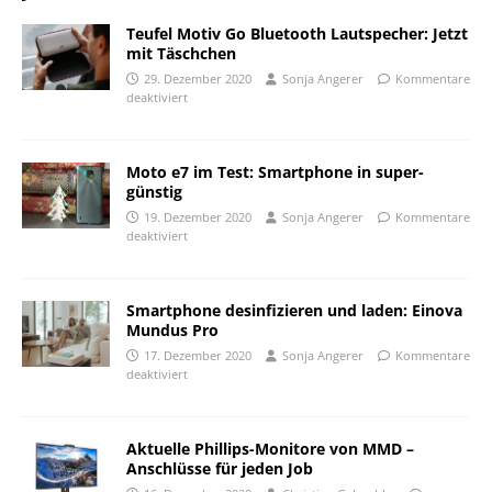
Teufel Motiv Go Bluetooth Lautspecher: Jetzt
mit Täschchen
29. Dezember 2020
Sonja Angerer
Kommentare
deaktiviert
Moto e7 im Test: Smartphone in super-
günstig
19. Dezember 2020
Sonja Angerer
Kommentare
deaktiviert
Smartphone desinfizieren und laden: Einova
Mundus Pro
17. Dezember 2020
Sonja Angerer
Kommentare
deaktiviert
Aktuelle Phillips-Monitore von MMD –
Anschlüsse für jeden Job