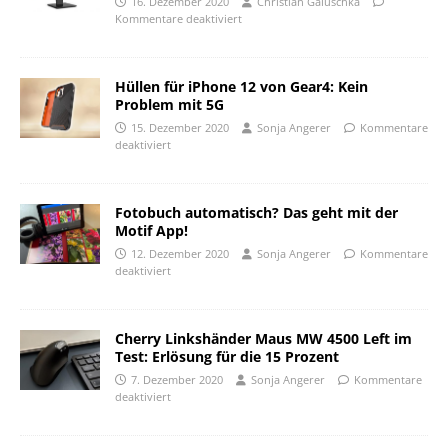
16. Dezember 2020
Christian Galuschka
Kommentare deaktiviert
Hüllen für iPhone 12 von Gear4: Kein
Problem mit 5G
15. Dezember 2020
Sonja Angerer
Kommentare
deaktiviert
Fotobuch automatisch? Das geht mit der
Motif App!
12. Dezember 2020
Sonja Angerer
Kommentare
deaktiviert
Cherry Linkshänder Maus MW 4500 Left im
Test: Erlösung für die 15 Prozent
7. Dezember 2020
Sonja Angerer
Kommentare
deaktiviert