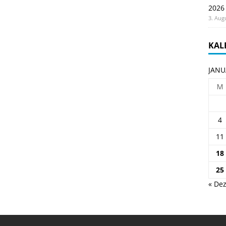
2026
3. Aug
KAL
JANU
M
4
11
18
25
« Dez