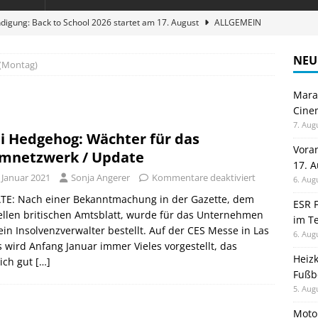
digung: Back to School 2026 startet am 17. August
ALLGEMEIN
ble 3-in-1 Magnetic Charging Station im Test: Eine Ladestation für
NEU
 (Montag)
Maran
en sparen: Eve Thermostat macht die Fußbodenheizung smart
Cinem
7. Aug
i Hedgehog: Wächter für das
 im Test: Mein Begleiter für Wacken 2026
TELEFON
Vora
mnetzwerk / Update
17. 
stellt neue Heimkino Receiver der Cinema Serie 2 vor
GAMES
 Januar 2021
Sonja Angerer
Kommentare deaktiviert
6. Aug
TE: Nach einer Bekanntmachung in der Gazette, dem
ESR F
iellen britischen Amtsblatt, wurde für das Unternehmen
im Te
ein Insolvenzverwalter bestellt. Auf der CES Messe in Las
6. Aug
 wird Anfang Januar immer Vieles vorgestellt, das
Heiz
ich gut
[…]
Fußb
5. Aug
Moto