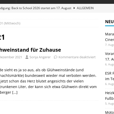
digung: Back to School 2026 startet am 17. August
ALLGEMEIN
ble 3-in-1 Magnetic Charging Station im Test: Eine Ladestation für
NEU
01 (Mittwoch)
Maran
en sparen: Eve Thermostat macht die Fußbodenheizung smart
21
Cinem
7. Aug
hweinstand für Zuhause
 im Test: Mein Begleiter für Wacken 2026
TELEFON
Vora
 Dezember 2021
Sonja Angerer
Kommentare deaktiviert
17. 
stellt neue Heimkino Receiver der Cinema Serie 2 vor
GAMES
6. Aug
e sieht es ja so aus, als ob Glühweinstände (und
ESR F
nachtsmärkte) bundesweit wieder mal verboten werden.
im Te
etzt schon das Herz blutet angesichts der vielen
6. Aug
runkenen Liter, der kann sich etwa Glühwein direkt vom
berger
[…]
Heiz
Fußb
5. Aug
Moto