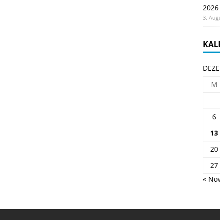
2026
3. Aug
KAL
DEZE
M
6
13
20
27
« Nov