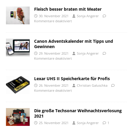
Fleisch besser braten mit Meater
30. November 2021
Sonja Angerer
Kommentare deaktiviert
Canon Adventskalender mit Tipps und
Gewinnen
29. November 2021
Sonja Angerer
Kommentare deaktiviert
Lexar UHS II Speicherkarte für Profis
26. November 2021
Christian Galuschka
Kommentare deaktiviert
Die große Techsonar Weihnachtsverlosung
2021
25. November 2021
Sonja Angerer
1