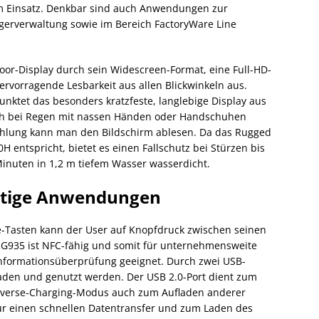
 Einsatz. Denkbar sind auch Anwendungen zur
agerverwaltung sowie im Bereich FactoryWare Line
oor-Display durch sein Widescreen-Format, eine Full-HD-
ervorragende Lesbarkeit aus allen Blickwinkeln aus.
nktet das besonders kratzfeste, langlebige Display aus
sich bei Regen mit nassen Händen oder Handschuhen
ahlung kann man den Bildschirm ablesen. Da das Rugged
 entspricht, bietet es einen Fallschutz bei Stürzen bis
Minuten in 1,2 m tiefem Wasser wasserdicht.
ältige Anwendungen
-Tasten kann der User auf Knopfdruck zwischen seinen
G935 ist NFC-fähig und somit für unternehmensweite
Informationsüberprüfung geeignet. Durch zwei USB-
laden und genutzt werden. Der USB 2.0-Port dient zum
Reverse-Charging-Modus auch zum Aufladen anderer
 für einen schnellen Datentransfer und zum Laden des