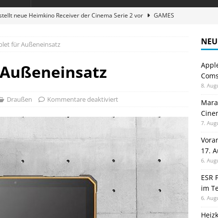
stellt neue Heimkino Receiver der Cinema Serie 2 vor
GAMES
digung: Back to School 2026 startet am 17. August
ALLGEMEIN
NEU
let für Außeneinsatz
ble 3-in-1 Magnetic Charging Station im Test: Eine Ladestation für
Appl
 Außeneinsatz
Comsp
en sparen: Eve Thermostat macht die Fußbodenheizung smart
8. Aug
Draußen
Kommentare deaktiviert
Maran
Cinem
atte für Studium und Schule: Comspot startet Back-to-School-
7. Aug
Vora
17. 
6. Aug
ESR F
im Te
6. Aug
Heiz