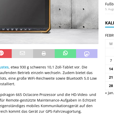
Fußb
5. Aug
KAL
FEBR
M
7
ustes
, etwa 930 g schweres 10,1 Zoll-Tablet vor. Die
14
laufenden Betrieb einzeln wechseln. Zudem bietet das
21
ots, eine große WiFi-Reichweite sowie Bluetooth 5.0 Low
stalliert.
28
« Jan
pdragon 665 Octacore-Prozessor und die HD-Video- und
 für Remote-gestützte Maintenance-Aufgaben in Echtzeit
t eigenständiges mobiles Kommunikationsgerät auf den
ereich kommt das Gerät zur GPS-Fahrzeugortung,