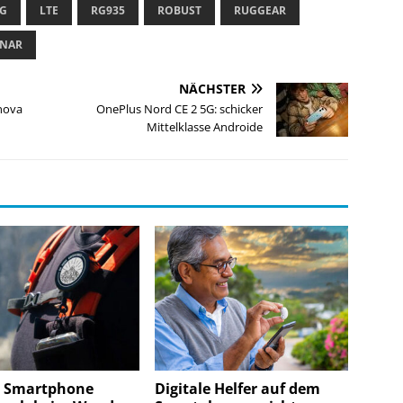
G
LTE
RG935
ROBUST
RUGGEAR
ONAR
NÄCHSTER
nova
OnePlus Nord CE 2 5G: schicker
Mittelklasse Androide
: Smartphone
Digitale Helfer auf dem