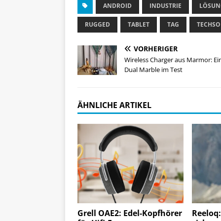
ANDROID
INDUSTRIE
LÖSUN
RUGGED
TABLET
TAG
TECHS
VORHERIGER
Wireless Charger aus Marmor: Ei
Dual Marble im Test
ÄHNLICHE ARTIKEL
Grell OAE2: Edel-Kopfhörer
Reeloq