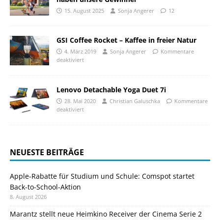
15. August 2025
Sonja Angerer
12
GSI Coffee Rocket – Kaffee in freier Natur
4. März 2019
Sonja Angerer
Kommentare
deaktiviert
Lenovo Detachable Yoga Duet 7i
28. Mai 2020
Christian Galuschka
Kommentare
deaktiviert
NEUESTE BEITRÄGE
Apple-Rabatte für Studium und Schule: Comspot startet
Back-to-School-Aktion
8. August 2026
Marantz stellt neue Heimkino Receiver der Cinema Serie 2