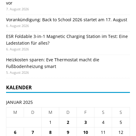
vor
7. August 2026
Vorankündigung: Back to School 2026 startet am 17. August
6. August 2026
ESR Foldable 3-in-1 Magnetic Charging Station im Test: Eine
Ladestation für alles?
6. August 2026
Heizkosten sparen: Eve Thermostat macht die
Fußbodenheizung smart
5. August 2026
KALENDER
JANUAR 2025
M
D
M
D
F
S
S
1
2
3
4
5
6
7
8
9
10
11
12