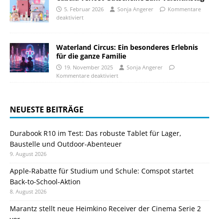
5. Februar 2026
Sonja Angerer
Kommentare
deaktiviert
Waterland Circus: Ein besonderes Erlebnis
für die ganze Familie
19. November 2025
Sonja Angerer
Kommentare deaktiviert
NEUESTE BEITRÄGE
Durabook R10 im Test: Das robuste Tablet für Lager,
Baustelle und Outdoor-Abenteuer
9. August 2026
Apple-Rabatte für Studium und Schule: Comspot startet
Back-to-School-Aktion
8. August 2026
Marantz stellt neue Heimkino Receiver der Cinema Serie 2