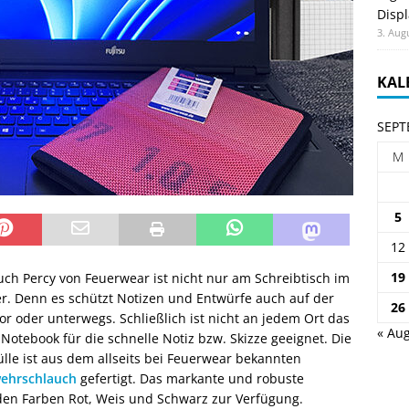
Displ
3. Aug
KAL
SEPT
M
5
12
19
uch Percy von Feuerwear ist nicht nur am Schreibtisch im
r. Denn es schützt Notizen und Entwürfe auch auf der
26
r oder unterwegs. Schließlich ist nicht an jedem Ort das
« Aug
otebook für die schnelle Notiz bzw. Skizze geeignet. Die
lle ist aus dem allseits bei Feuerwear bekannten
ehrschlauch
gefertigt. Das markante und robuste
 den Farben Rot, Weis und Schwarz zur Verfügung.