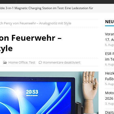
ble 3-in-1 Magnetic Charging Station im Test: Eine Ladestation für
NEU
h Percy von Feuerwehr – Analognotiz mit Style
en sparen: Eve Thermostat macht die Fußbodenheizung smart
Vora
von Feuerwehr –
17. 
 im Test: Mein Begleiter für Wacken 2026
TELEFON
tyle
6. Aug
Wanduhr von Lunartec: Großes LED-Display trifft auf bunte
ESR F
im Te
 HERD
Home Office
,
Test
Kommentare deaktiviert
6. Aug
digung: Back to School 2026 startet am 17. August
ALLGEMEIN
Heiz
Fußb
5. Aug
Moto
2026
3. Aug
Digi