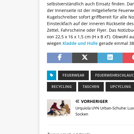
selbstverständlich auch Einsatz finden. Dan
der Innenseite ist der mitgelieferte Feuerwe
Kugelschreiber sofort griffbereit für alle N
Einsteckfach auf der inneren Rückseite des 
Zettel, Fahrscheine oder Flyer. Das Notiz
von 22,5 x 16 x 1,5 cm (H x B xT). Obwohl a
wiegen
Kladde und Hülle
gerade einmal 3
FEUERWEAR
FEUERWEHRSCHLAU
RECYCLING
TASCHEN
UPCYCLING
VORHERIGER
Urquiola UYN Urban-Schuhe: Lux
Socken