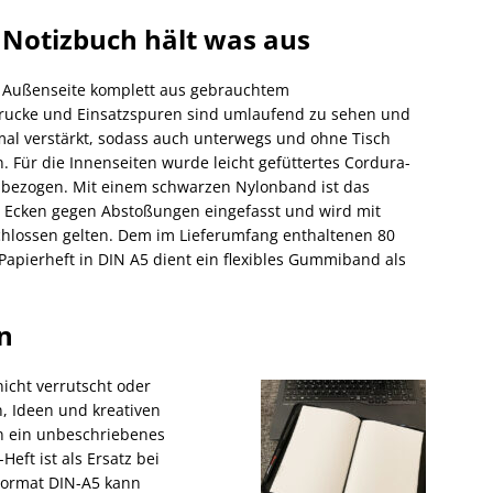
 Notizbuch hält was aus
e Außenseite komplett aus gebrauchtem
drucke und Einsatzspuren sind umlaufend zu sehen und
imal verstärkt, sodass auch unterwegs und ohne Tisch
. Für die Innenseiten wurde leicht gefüttertes Cordura-
ff bezogen. Mit einem schwarzen Nylonband ist das
 Ecken gegen Abstoßungen eingefasst und wird mit
lossen gelten. Dem im Lieferumfang enthaltenen 80
Papierheft in DIN A5 dient ein flexibles Gummiband als
n
 nicht verrutscht oder
n, Ideen und kreativen
en ein unbeschriebenes
eft ist als Ersatz bei
 Format DIN-A5 kann