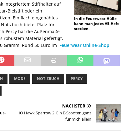
k integriertem Stifthalter auf
ar-Bleistift oder ein
otizen. Ein flach eingenähtes
In die Feuerwear-Hülle
kann man jedes A5-Heft
Notizbuch bietet Platz für
stecken.
buch Percy hat die Außenmaße
us robustem Material gefertigt,
80 Gramm. Rund 50 Euro im
Feuerwear Online-Shop
.
CH
MODE
NOTIZBUCH
PERCY
NÄCHSTER
us-
IO Hawk Sparrow 2: Ein E-Scooter, ganz
für mich allein