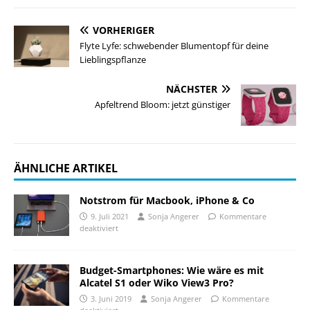
VORHERIGER
Flyte Lyfe: schwebender Blumentopf für deine
Lieblingspflanze
NÄCHSTER
Apfeltrend Bloom: jetzt günstiger
ÄHNLICHE ARTIKEL
Notstrom für Macbook, iPhone & Co
9. Juli 2021
Sonja Angerer
Kommentare
deaktiviert
Budget-Smartphones: Wie wäre es mit
Alcatel S1 oder Wiko View3 Pro?
3. Juni 2019
Sonja Angerer
Kommentare