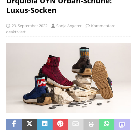
Urquiola UYN Urban-Schuhe:
Luxus-Socken
29. September 2022
Sonja Angerer
Kommentare
deaktiviert