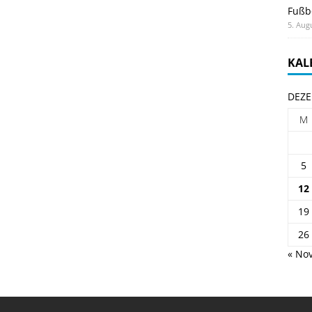
Fußb
5. Aug
KAL
DEZE
M
5
12
19
26
« Nov