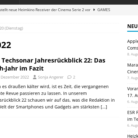
stellt neue Heimkino Receiver der Cinema Serie 2 vor
GAMES
digung: Back to School 2026 startet am 17. August
ALLGEMEIN
NEU
20 (Dienstag)
ble 3-in-1 Magnetic Charging Station im Test: Eine Ladestation für
Appl
022
Comsp
en sparen: Eve Thermostat macht die Fußbodenheizung smart
8. Aug
 Techsonar Jahresrückblick 22: Das
Maran
h-Jahr im Fazit
Cinem
atte für Studium und Schule: Comspot startet Back-to-School-
. Dezember 2022
Sonja Angerer
2
7. Aug
es draußen kälter wird, ist es Zeit, die vergangenen
Vora
te Revue passieren zu lassen. In unserem
17. 
srückblick 22 schauen wir auf das, was die Redaktion in
6. Aug
Welt der Smartphones und Gadgets am stärksten
[…]
ESR F
im Te
6. Aug
Heiz