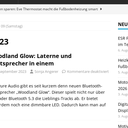
en sparen: Eve Thermostat macht die Fußbodenheizung smart
NEU
09 (Samstag)
 im Test: Mein Begleiter für Wacken 2026
TELEFON
ESR F
Wanduhr von Lunartec: Großes LED-Display trifft auf bunte
23
im Te
 HERD
6. Aug
dland Glow: Laterne und
zum Laufen: Virtuelle Challenges
GESUNDHEIT
Heiz
tsprecher in einem
Fußb
ble 3-in-1 Magnetic Charging Station im Test: Eine Ladestation für
 September 2023
Sonja Angerer
Kommentare deaktiviert
5. Aug
Moto
ure Audio gibt es seit kurzem denn neuen Bluetooth-
2026
precher „Woodland Glow“. Dieser spielt nicht nur über
3. Aug
der Bluetooth 5.3 die Lieblings-Tracks ab. Er bietet
Digi
rdem noch eine dimmbare LED. Dadurch kann man auf
Displ
3. Aug
Motiv