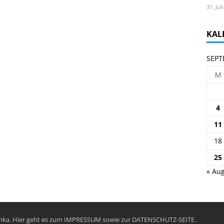
31. Jul
KAL
SEPT
M
4
11
18
25
« Aug
chka. Hier geht es zum
IMPRESSUM
sowie zur
DATENSCHUTZ-SEITE
.