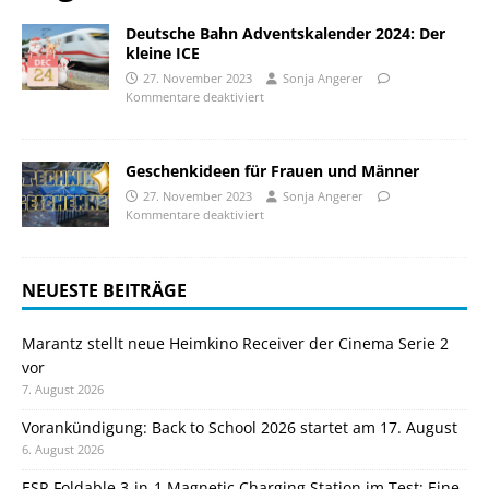
Deutsche Bahn Adventskalender 2024: Der
kleine ICE
27. November 2023
Sonja Angerer
Kommentare deaktiviert
Geschenkideen für Frauen und Männer
27. November 2023
Sonja Angerer
Kommentare deaktiviert
NEUESTE BEITRÄGE
Marantz stellt neue Heimkino Receiver der Cinema Serie 2
vor
7. August 2026
Vorankündigung: Back to School 2026 startet am 17. August
6. August 2026
ESR Foldable 3-in-1 Magnetic Charging Station im Test: Eine