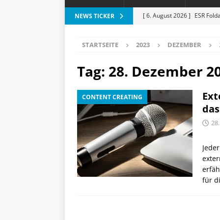
[ 6. August 2026 ]
ESR Folda
NEWS TICKER
alles?
APPLE
STARTSEITE
2023
DEZEMBER
[ 5. August 2026 ]
Heizkost
SMART HOME
Tag:
28. Dezember 2
[ 3. August 2026 ]
Moto G87
Ext
CONTENT CREATING
[ 3. August 2026 ]
Digitale 
das
Lichtakzente
HAUS UND
28
[ 6. August 2026 ]
Vorankün
Jeder
exter
erfäh
für d