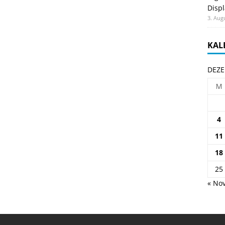
Displ
3. Aug
KAL
DEZE
M
4
11
18
25
« Nov