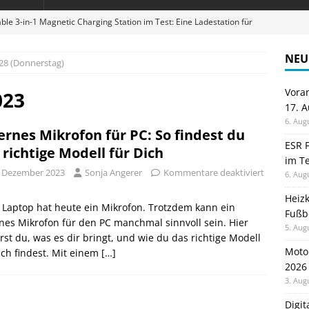
ble 3-in-1 Magnetic Charging Station im Test: Eine Ladestation für
NEU
28 (Donnerstag)
en sparen: Eve Thermostat macht die Fußbodenheizung smart
Vora
023
17. 
 im Test: Mein Begleiter für Wacken 2026
TELEFON
6. Aug
ernes Mikrofon für PC: So findest du
Wanduhr von Lunartec: Großes LED-Display trifft auf bunte
ESR F
 richtige Modell für Dich
im Te
 HERD
. Dezember 2023
Sonja Angerer
Kommentare deaktiviert
6. Aug
digung: Back to School 2026 startet am 17. August
ALLGEMEIN
Heiz
 Laptop hat heute ein Mikrofon. Trotzdem kann ein
Fußb
nes Mikrofon für den PC manchmal sinnvoll sein. Hier
5. Aug
rst du, was es dir bringt, und wie du das richtige Modell
Moto
ich findest. Mit einem
[…]
2026
3. Aug
Digi