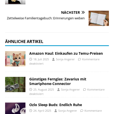
NÄCHSTER
Zettelweise Familientagebuch: Erinnerungen weben
ÄHNLICHE ARTIKEL
Amazon Haul: Einkaufen zu Temu-Preisen
18. Juli 2025
Sonja Angerer
Kommentare
deaktiviert
Günstiges Fernglas: Zavarius mit
Smartphone-Connector
25. August 2025
Sonja Angerer
Kommentare
deaktiviert
Ozlo Sleep Buds: Endlich Ruhe
24. April 2025
Sonja Angerer
Kommentare