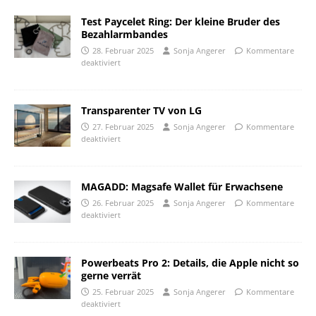
Test Paycelet Ring: Der kleine Bruder des
Bezahlarmbandes
28. Februar 2025
Sonja Angerer
Kommentare
deaktiviert
Transparenter TV von LG
27. Februar 2025
Sonja Angerer
Kommentare
deaktiviert
MAGADD: Magsafe Wallet für Erwachsene
26. Februar 2025
Sonja Angerer
Kommentare
deaktiviert
Powerbeats Pro 2: Details, die Apple nicht so
gerne verrät
25. Februar 2025
Sonja Angerer
Kommentare
deaktiviert