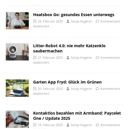
Heatsbox Go: gesundes Essen unterwegs
24. Februar 2025
Sonja Angerer
Kommentare
deaktiviert
Litter-Robot 4.0: nie mehr Katzenklo
saubermachen
21. Februar 2025
Sonja Angerer
Kommentare
deaktiviert
Garten App Fryd: Glück im Grünen
20. Februar 2025
Sonja Angerer
Kommentare
deaktiviert
Kontaktlos bezahlen mit Armband: Paycelet
One / Update 2025
19. Februar 2025
Sonja Angerer
Kommentare