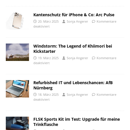
Kantenschutz für iPhone & Co: Arc Pulse
20. März 2025
Sonja Angerer
Kommentare
deaktiviert
Windstorm: The Legend of Khiimori bei
Kickstarter
19. März 2025
Sonja Angerer
Kommentare
deaktiviert
Refurbished IT und Lebenschancen: AfB
Nürnberg
18. März 2025
Sonja Angerer
Kommentare
deaktiviert
FLSK Sports Kit im Test: Upgrade für meine
Trinkflasche