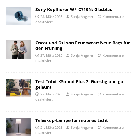
Sony Kopfhörer WF-C710N: Glasblau
28. März 2025
Sonja Angerer
Kommentare
deaktiviert
Oscar und Ori von Feuerwear: Neue Bags für
den Frühling
27. März 2025
Sonja Angerer
Kommentare
deaktiviert
Test Tribit XSound Plus 2: Günstig und gut
gelaunt
25. März 2025
Sonja Angerer
Kommentare
deaktiviert
Teleskop-Lampe für mobiles Licht
21. März 2025
Sonja Angerer
Kommentare
deaktiviert