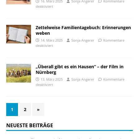
16. März 2025
Sonja Angerer
Kommentare
deaktiviert
Zettelweise Familientagebuch: Erinnerungen
weben
14. März 2025
Sonja Angerer
Kommentare
deaktiviert
„Überall gibt es ein Hausen“ – der Film in
Nürnberg
13. März 2025
Sonja Angerer
Kommentare
deaktiviert
1
2
»
NEUESTE BEITRÄGE