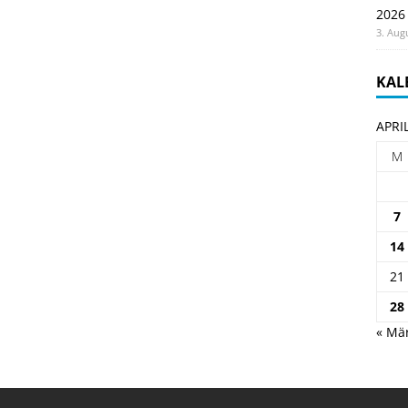
2026
3. Aug
KAL
APRI
M
7
14
21
28
« Mä