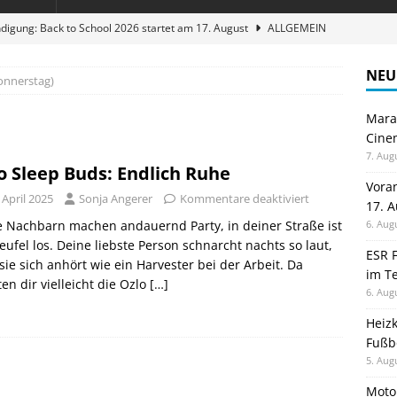
digung: Back to School 2026 startet am 17. August
ALLGEMEIN
ble 3-in-1 Magnetic Charging Station im Test: Eine Ladestation für
NEU
onnerstag)
Maran
en sparen: Eve Thermostat macht die Fußbodenheizung smart
Cinem
7. Aug
o Sleep Buds: Endlich Ruhe
 im Test: Mein Begleiter für Wacken 2026
TELEFON
Vora
 April 2025
Sonja Angerer
Kommentare deaktiviert
17. 
stellt neue Heimkino Receiver der Cinema Serie 2 vor
GAMES
 Nachbarn machen andauernd Party, in deiner Straße ist
6. Aug
eufel los. Deine liebste Person schnarcht nachts so laut,
ESR F
sie sich anhört wie ein Harvester bei der Arbeit. Da
im Te
en dir vielleicht die Ozlo
[…]
6. Aug
Heiz
Fußb
5. Aug
Moto