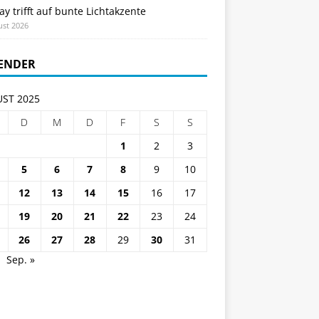
ay trifft auf bunte Lichtakzente
ust 2026
ENDER
ST 2025
D
M
D
F
S
S
1
2
3
5
6
7
8
9
10
12
13
14
15
16
17
19
20
21
22
23
24
26
27
28
29
30
31
Sep. »