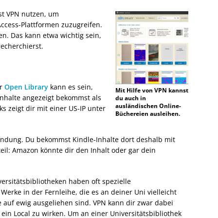
nst VPN nutzen, um
ccess-Plattformen zuzugreifen.
n. Das kann etwa wichtig sein,
echerchierst.
r
Open Library
kann es sein,
Mit Hilfe von VPN kannst
Inhalte angezeigt bekommst als
du auch in
ausländischen Online-
 zeigt dir mit einer US-IP unter
Büchereien ausleihen.
bindung. Du bekommst Kindle-Inhalte dort deshalb mit
teil: Amazon könnte dir den Inhalt oder gar dein
ersitätsbibliotheken haben oft spezielle
Werke in der Fernleihe, die es an deiner Uni vielleicht
ie auf ewig ausgeliehen sind. VPN kann dir zwar dabei
 ein Local zu wirken. Um an einer Universitätsbibliothek