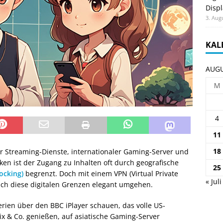
Displ
3. Aug
KAL
AUGU
M
4
11
18
ler Streaming-Dienste, internationaler Gaming-Server und
eken ist der Zugang zu Inhalten oft durch geografische
25
ocking)
begrenzt. Doch mit einem VPN (Virtual Private
« Juli
ich diese digitalen Grenzen elegant umgehen.
erien über den BBC iPlayer schauen, das volle US-
ix & Co. genießen, auf asiatische Gaming-Server