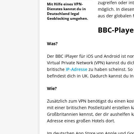
zugreifen oder in
Mit Hilfe eines VPN-
Dienstes kannst du in
möglich. In diese
Deutschland legal
aus der globalen 
Geoblocking umgehen.
BBC-Playe
Was?
Der BBC iPlayer für iOS und Android ist n
Virtual Private Network (VPN) kannst du di
britische
IP-Adresse
zu haben scheinst. So
befindest dich in UK. Dadurch kannst du I
Wie?
Zusätzlich zum VPN benötigst du einen ko
mit einer britischen Postleitzahl erstelle
Großbritannien kennst, der dir aushelfen 
Adresse eines großen Hotels dort.
Im deutschen App Store von Apple und Goog