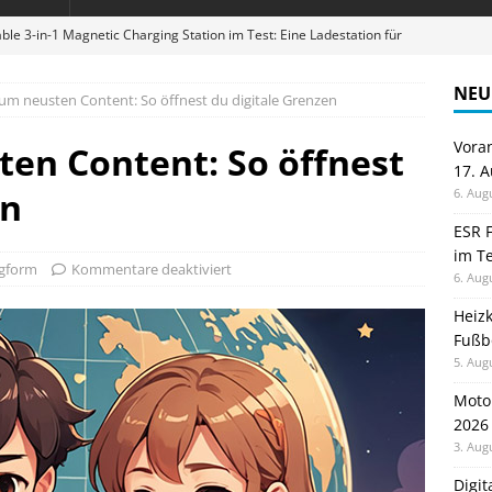
ble 3-in-1 Magnetic Charging Station im Test: Eine Ladestation für
NEU
um neusten Content: So öffnest du digitale Grenzen
en sparen: Eve Thermostat macht die Fußbodenheizung smart
Vora
en Content: So öffnest
17. 
 im Test: Mein Begleiter für Wacken 2026
TELEFON
en
6. Aug
Wanduhr von Lunartec: Großes LED-Display trifft auf bunte
ESR F
im Te
 HERD
gform
Kommentare deaktiviert
6. Aug
digung: Back to School 2026 startet am 17. August
ALLGEMEIN
Heiz
Fußb
5. Aug
Moto
2026
3. Aug
Digi