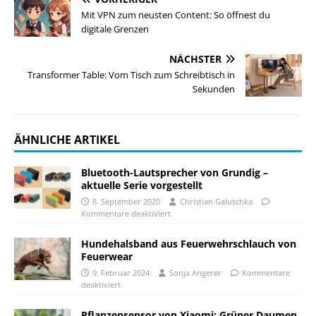
Mit VPN zum neusten Content: So öffnest du
digitale Grenzen
NÄCHSTER
Transformer Table: Vom Tisch zum Schreibtisch in
Sekunden
ÄHNLICHE ARTIKEL
Bluetooth-Lautsprecher von Grundig –
aktuelle Serie vorgestellt
8. September 2020
Christian Galuschka
Kommentare deaktiviert
Hundehalsband aus Feuerwehrschlauch von
Feuerwear
9. Februar 2024
Sonja Angerer
Kommentare
deaktiviert
Pflanzensensor von Xiaomi: Grüner Daumen