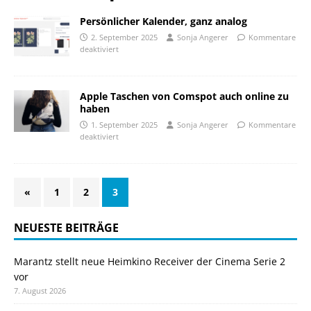
Persönlicher Kalender, ganz analog
2. September 2025
Sonja Angerer
Kommentare
deaktiviert
Apple Taschen von Comspot auch online zu
haben
1. September 2025
Sonja Angerer
Kommentare
deaktiviert
«
1
2
3
NEUESTE BEITRÄGE
Marantz stellt neue Heimkino Receiver der Cinema Serie 2
vor
7. August 2026