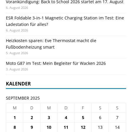
Vorankündigung: Back to School 2026 startet am 17. August
6. August 2026
ESR Foldable 3-in-1 Magnetic Charging Station im Test: Eine
Ladestation für alles?
6. August 2026
Heizkosten sparen: Eve Thermostat macht die
Fußbodenheizung smart
5. August 2026
Moto G87 im Test: Mein Begleiter für Wacken 2026
3. August 2026
KALENDER
SEPTEMBER 2025
M
D
M
D
F
S
S
1
2
3
4
5
6
7
8
9
10
11
12
13
14