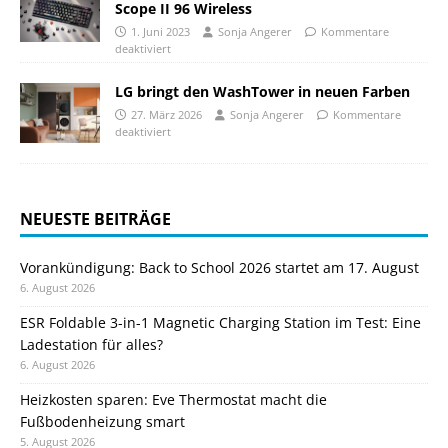
Scope II 96 Wireless
1. Juni 2023
Sonja Angerer
Kommentare
deaktiviert
LG bringt den WashTower in neuen Farben
27. März 2026
Sonja Angerer
Kommentare
deaktiviert
NEUESTE BEITRÄGE
Vorankündigung: Back to School 2026 startet am 17. August
6. August 2026
ESR Foldable 3-in-1 Magnetic Charging Station im Test: Eine
Ladestation für alles?
6. August 2026
Heizkosten sparen: Eve Thermostat macht die
Fußbodenheizung smart
5. August 2026