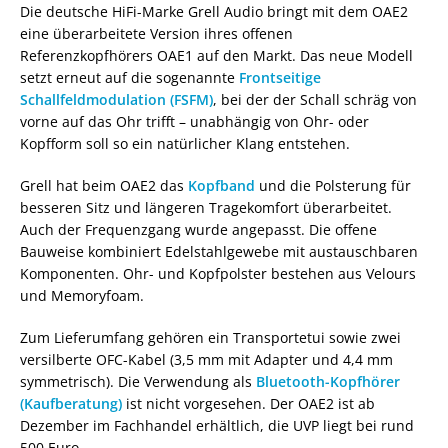
Die deutsche HiFi-Marke Grell Audio bringt mit dem OAE2
eine überarbeitete Version ihres offenen
Referenzkopfhörers OAE1 auf den Markt. Das neue Modell
setzt erneut auf die sogenannte
Frontseitige
Schallfeldmodulation (FSFM)
, bei der der Schall schräg von
vorne auf das Ohr trifft – unabhängig von Ohr- oder
Kopfform soll so ein natürlicher Klang entstehen.
Grell hat beim OAE2 das
Kopfband
und die Polsterung für
besseren Sitz und längeren Tragekomfort überarbeitet.
Auch der Frequenzgang wurde angepasst. Die offene
Bauweise kombiniert Edelstahlgewebe mit austauschbaren
Komponenten. Ohr- und Kopfpolster bestehen aus Velours
und Memoryfoam.
Zum Lieferumfang gehören ein Transportetui sowie zwei
versilberte OFC-Kabel (3,5 mm mit Adapter und 4,4 mm
symmetrisch). Die Verwendung als
Bluetooth-Kopfhörer
(Kaufberatung)
ist nicht vorgesehen. Der OAE2 ist ab
Dezember im Fachhandel erhältlich, die UVP liegt bei rund
500 Euro.