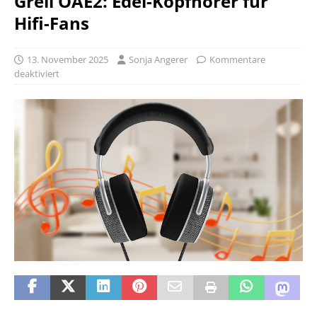
Grell OAE2: Edel-Kopfhörer für
Hifi-Fans
13. November 2025
Sonja Angerer
Kommentare
deaktiviert