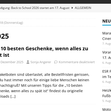
digung: Back to School 2026 startet am 17. August
ALLGEMEIN
ble 3-in-1 Magnetic Charging Station im Test: Eine Ladestation für
NEU
18 (Donnerstag)
Maran
en sparen: Eve Thermostat macht die Fußbodenheizung smart
025
Cinem
7. Aug
 10 besten Geschenke, wenn alles zu
 im Test: Mein Begleiter für Wacken 2026
TELEFON
Vora
t ist
17. 
stellt neue Heimkino Receiver der Cinema Serie 2 vor
GAMES
. Dezember 2025
Sonja Angerer
Kommentare deaktiviert
6. Aug
ESR F
aketboten sind überlastet, alle Bestellfristen gerissen,
im Te
u hast immer noch für einige liebe Menschen keinen
6. Aug
achtsgruß? Mit unseren Tipps für die „10 besten
Heiz
enke, wenn alles zu spät ist“ findest du originelle
Fußb
loads
[…]
5. Aug
Moto