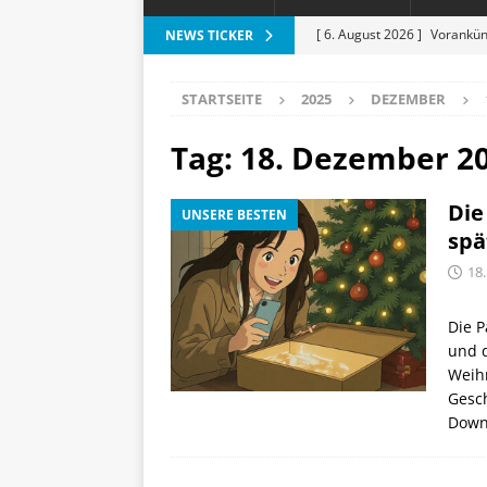
[ 6. August 2026 ]
Vorankün
NEWS TICKER
[ 6. August 2026 ]
ESR Folda
STARTSEITE
2025
DEZEMBER
alles?
APPLE
[ 5. August 2026 ]
Heizkost
Tag:
18. Dezember 2
SMART HOME
Die
UNSERE BESTEN
[ 3. August 2026 ]
Moto G87
spä
[ 7. August 2026 ]
Marantz 
18
Die P
und d
Weihn
Gesch
Down