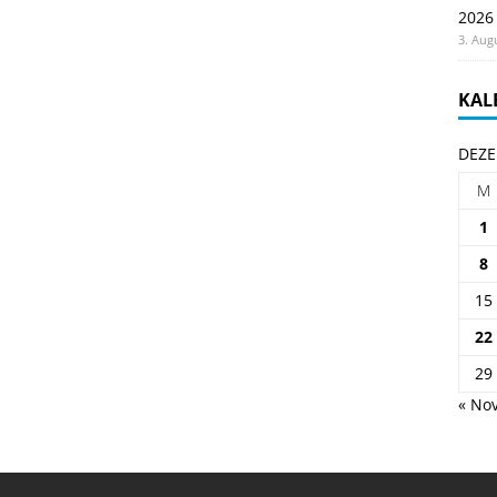
2026
3. Aug
KAL
DEZE
M
1
8
15
22
29
« Nov