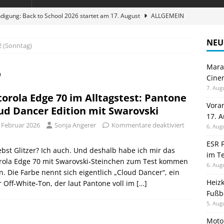
digung: Back to School 2026 startet am 17. August
ALLGEMEIN
ble 3-in-1 Magnetic Charging Station im Test: Eine Ladestation für
NEU
2 (Sonntag)
Maran
en sparen: Eve Thermostat macht die Fußbodenheizung smart
6
Cinem
7. Aug
orola Edge 70 im Alltagstest: Pantone
 im Test: Mein Begleiter für Wacken 2026
TELEFON
Vora
ud Dancer Edition mit Swarovski
17. 
stellt neue Heimkino Receiver der Cinema Serie 2 vor
GAMES
. Februar 2026
Sonja Angerer
Kommentare deaktiviert
6. Aug
ESR F
ebst Glitzer? Ich auch. Und deshalb habe ich mir das
im Te
rola Edge 70 mit Swarovski‑Steinchen zum Test kommen
6. Aug
n. Die Farbe nennt sich eigentlich „Cloud Dancer“, ein
Heiz
r Off‑White‑Ton, der laut Pantone voll im
[…]
Fußb
5. Aug
Moto