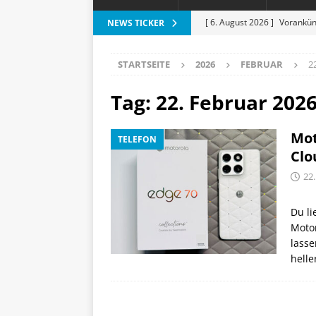
[ 6. August 2026 ]
Vorankün
NEWS TICKER
[ 6. August 2026 ]
ESR Folda
STARTSEITE
2026
FEBRUAR
2
alles?
APPLE
[ 5. August 2026 ]
Heizkost
Tag:
22. Februar 202
SMART HOME
Mot
TELEFON
[ 3. August 2026 ]
Moto G87
Clo
[ 7. August 2026 ]
Marantz 
22
Du li
Moto
lasse
helle