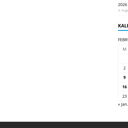
2026
3. Aug
KAL
FEBR
M
2
9
16
23
« Jan